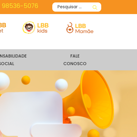
) 98536-5076
NSABILIDADE
FALE
SOCIAL
CONOSCO