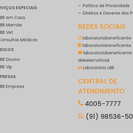
Política de Privacidade
RVIÇOS ESPECIAIS
Direitos e Deveres dos 
LBB em Casa
LBB Mamãe
REDES SOCIAIS
LBB Vet
laboratoriobeneficente
Consultas Médicas
laboratoriobeneficente
DICOS
laboratoriobeneficente
LBB Doutor
debelemoficial
LBB Vip
Laboratório LBB
PRESAS
CENTRAL DE
LBB Empresa
ATENDIMENTO
4005-7777
(91) 98536-5