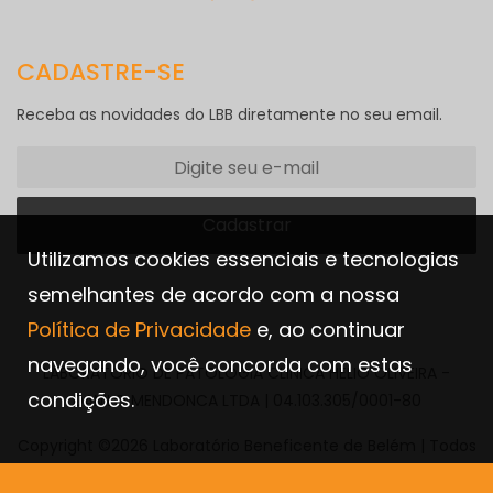
CADASTRE-SE
Receba as novidades do LBB diretamente no seu email.
Utilizamos cookies essenciais e tecnologias
semelhantes de acordo com a nossa
Política de Privacidade
e, ao continuar
navegando, você concorda com estas
LABORATORIO DE PATOLOGIA CLINICA HELIO OLIVEIRA -
condições.
DANILO MENDONCA LTDA | 04.103.305/0001-80
Copyright ©2026 Laboratório Beneficente de Belém | Todos
os direitos reservados.
Política de Privacidade