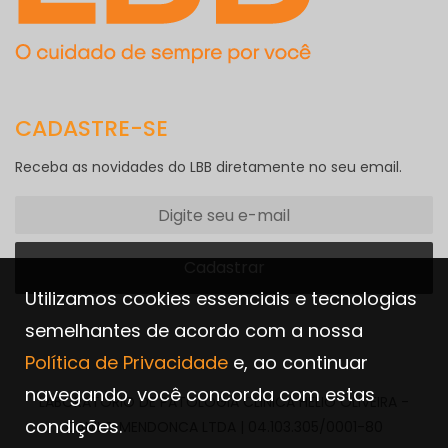
CADASTRE-SE
Receba as novidades do LBB diretamente no seu email.
Utilizamos cookies essenciais e tecnologias
semelhantes de acordo com a nossa
Política de Privacidade
e, ao continuar
navegando, você concorda com estas
LABORATORIO DE PATOLOGIA CLINICA HELIO OLIVEIRA -
condições.
DANILO MENDONCA LTDA | 04.103.305/0001-80