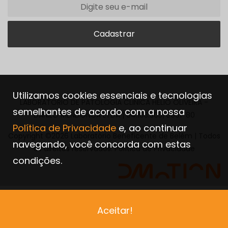
Utilizamos cookies essenciais e tecnologias
LABORATORIO DE PATOLOGIA CLINICA HELIO OLIVEIRA -
semelhantes de acordo com a nossa
DANILO MENDONCA LTDA | 04.103.305/0001-80
Política de Privacidade
e, ao continuar
Copyright ©2026 Laboratório Beneficente de Belém | Todos
navegando, você concorda com estas
os direitos reservados.
Política de Privacidade
condições.
Aceitar!