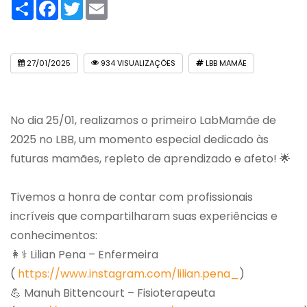
Compartilhar
Facebook
Twitter
Email
27/01/2025
934 VISUALIZAÇÕES
LBB MAMÃE
No dia 25/01, realizamos o primeiro LabMamãe de
2025 no LBB, um momento especial dedicado às
futuras mamães, repleto de aprendizado e afeto! 🌟
Tivemos a honra de contar com profissionais
incríveis que compartilharam suas experiências e
conhecimentos:
👩⚕️ Lilian Pena – Enfermeira
(
https://www.instagram.com/lilian.pena_
)
💪 Manuh Bittencourt – Fisioterapeuta